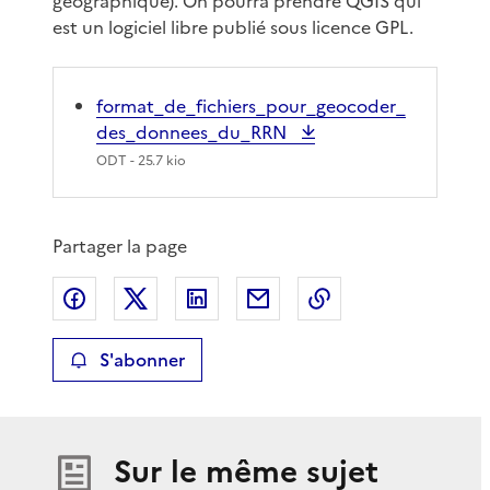
géographique). On pourra prendre QGIS qui
est un logiciel libre publié sous licence GPL.
format_de_fichiers_pour_geocoder_
des_donnees_du_RRN
ODT
- 25.7 kio
Partager la page
Partager sur Facebook
Partager sur X
Partager sur LinkedIn
Partager par email
Copier le lien de 
S'abonner
Sur le même sujet