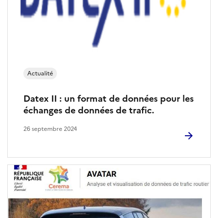
e
s
t
r
Actualité
a
Datex II : un format de données pour les
f
échanges de données de trafic.
i
26 septembre 2024
c
r
o
u