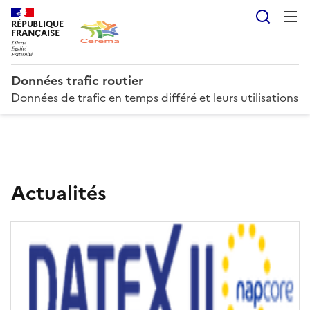
Reche
RÉPUBLIQUE
FRANÇAISE
Données trafic routier
Données de trafic en temps différé et leurs utilisations
D
Actualités
o
n
n
é